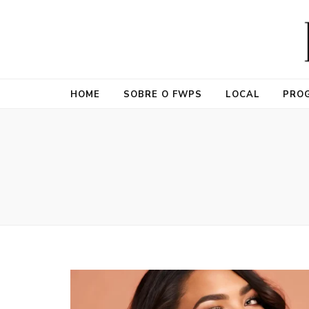
Fashion Wee
Fashion Weekend Plus Size (FWPS) é o primeiro evento dedica
HOME
SOBRE O FWPS
LOCAL
PRO