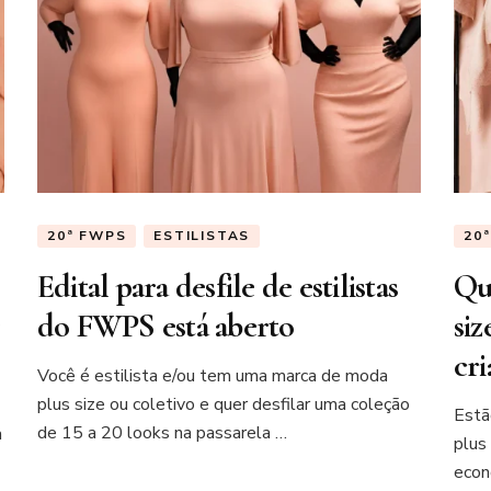
20ª FWPS
ESTILISTAS
20
Edital para desfile de estilistas
Qu
do FWPS está aberto
siz
cr
Você é estilista e/ou tem uma marca de moda
plus size ou coletivo e quer desfilar uma coleção
Estã
de 15 a 20 looks na passarela …
a
plus
econ