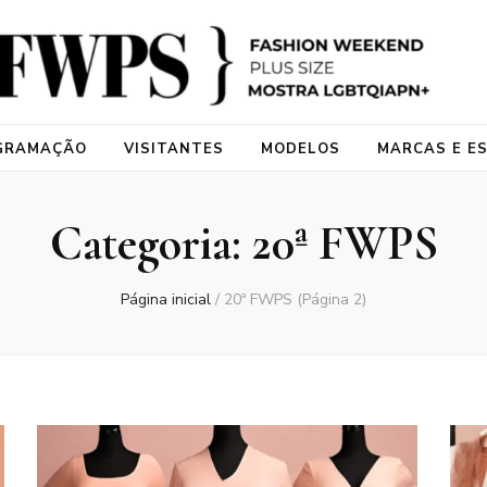
kend Plus Size
do exclusivamente à moda plus size do Brasil, sob direção de Renata Poskus, j
GRAMAÇÃO
VISITANTES
MODELOS
MARCAS E ES
Categoria:
20ª FWPS
Página inicial
/
20ª FWPS
(Página 2)