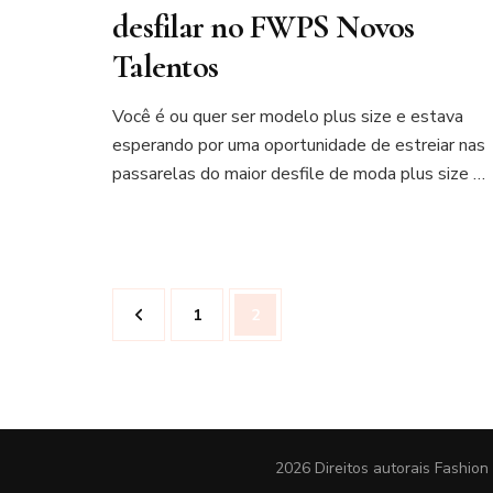
desfilar no FWPS Novos
Talentos
Você é ou quer ser modelo plus size e estava
esperando por uma oportunidade de estreiar nas
passarelas do maior desfile de moda plus size …
Paginação
Página
Página
1
2
de
posts
2026 Direitos autorais
Fashion