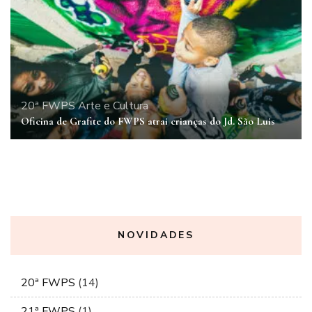
20ª FWPS
Arte e Cultura
Oficina de Grafite do FWPS atrai crianças do Jd. São Luis
NOVIDADES
20ª FWPS
(14)
21ª FWPS
(1)