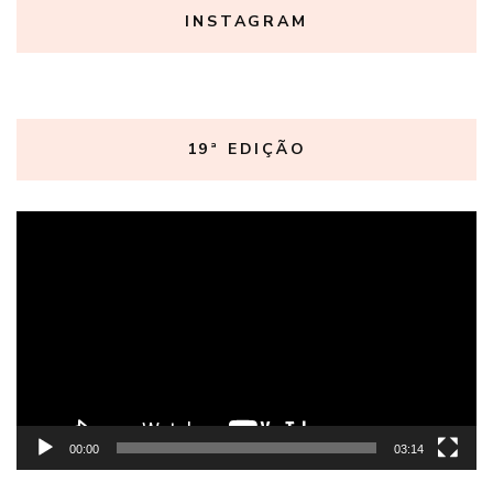
INSTAGRAM
19ª EDIÇÃO
Tocador
de
vídeo
00:00
03:14