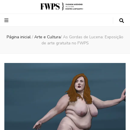
Fashion
Fashion Weekend Plus Size (FWPS) é o primeiro evento dedicado
exclusivamente à moda plus size do Brasil, sob direção de Renata Poskus,
jornalista, modelo plus size e empresária.
Weekend Plus
Página inicial
/
Arte e Cultura
/
As Gordas de Lucena: Exposição
de arte gratuita no FWPS
Size