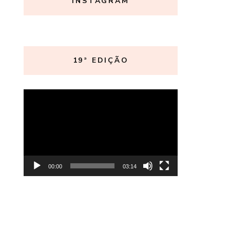
INSTAGRAM
19ª EDIÇÃO
Tocador
de
vídeo
00:00
03:14