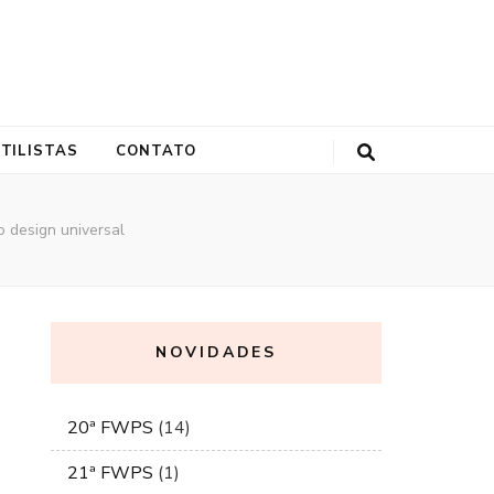
ornalista, modelo plus size e empresária.
TILISTAS
CONTATO
o design universal
NOVIDADES
20ª FWPS
(14)
21ª FWPS
(1)