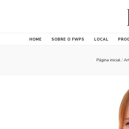
Fashion Wee
Fashion Weekend Plus Size (FWPS) é o primeiro evento dedica
HOME
SOBRE O FWPS
LOCAL
PRO
Página inicial
/
Ar