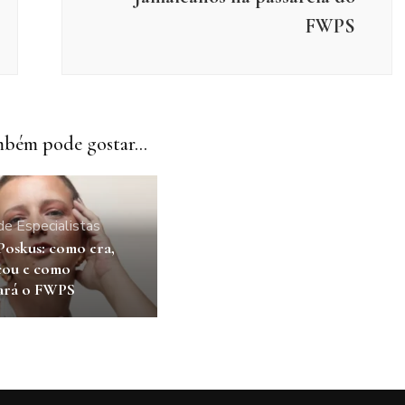
FWPS
bém pode gostar...
de Especialistas
Poskus: como era,
cou e como
ará o FWPS