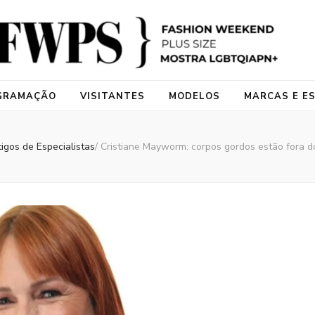
kend Plus Size
do exclusivamente à moda plus size do Brasil, sob direção de Renata Poskus, j
GRAMAÇÃO
VISITANTES
MODELOS
MARCAS E ES
tigos de Especialistas
/
Cristiane Mayworm: corpos gordos estão fora d