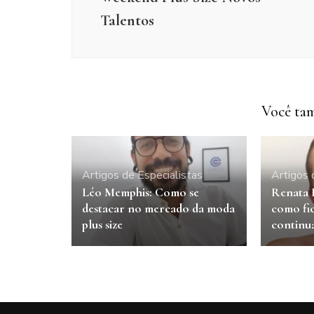
Talentos
Você tam
Artigos de Especialistas
Artigos 
Léo Memphis: Como se
Renata 
destacar no mercado da moda
como fi
plus size
continu